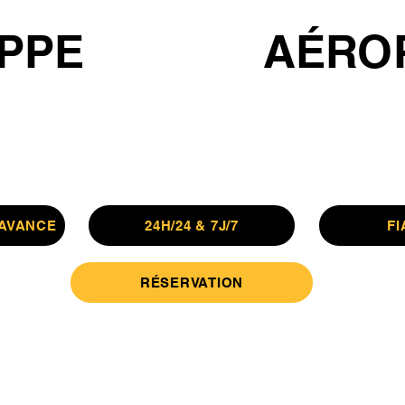
PPE
AÉRO
'AVANCE
24H/24 & 7J/7
FI
RÉSERVATION