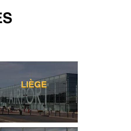
ES
LIÈGE