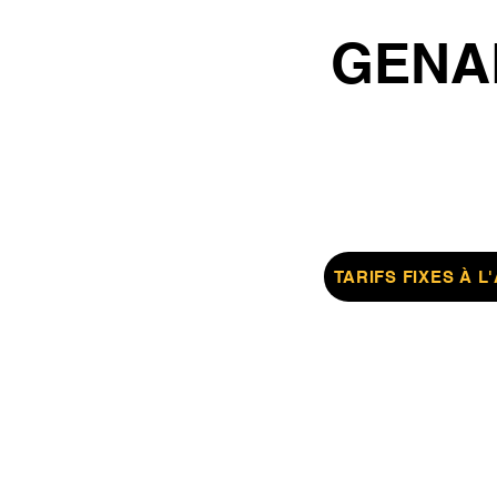
GENA
TARIFS FIXES À L