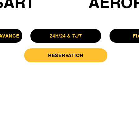
SART
AÉRO
'AVANCE
24H/24 & 7J/7
FI
RÉSERVATION