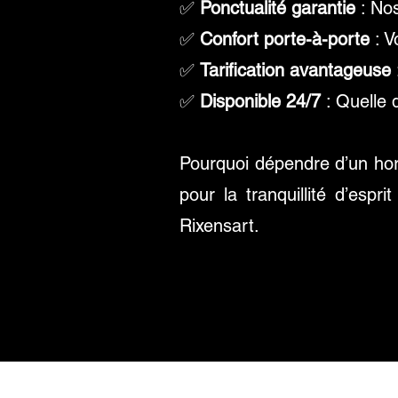
✅
Ponctualité garantie
: Nos
✅
Confort porte-à-porte
: V
✅
Tarification avantageuse
✅
Disponible 24/7
: Quelle q
Pourquoi dépendre d’un hor
pour la tranquillité d’esp
Rixensart.